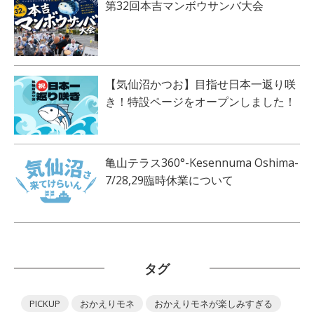
第32回本吉マンボウサンバ大会
【気仙沼かつお】目指せ日本一返り咲
き！特設ページをオープンしました！
亀山テラス360°-Kesennuma Oshima-
7/28,29臨時休業について
タグ
PICKUP
おかえりモネ
おかえりモネが楽しみすぎる