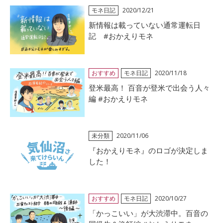
モネ日記
2020/12/21
新情報は載っていない通常運転日
記 #おかえりモネ
おすすめ
モネ日記
2020/11/18
登米最高！ 百音が登米で出会う人々
編 #おかえりモネ
未分類
2020/11/06
『おかえりモネ』のロゴが決定しま
した！
おすすめ
モネ日記
2020/10/27
「かっこいい」が大渋滞中。百音の