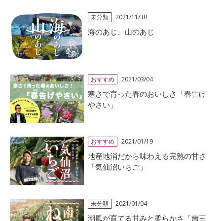
未分類
2021/11/30
海のあじ、山のあじ
おすすめ
2021/03/04
寒さで育った春のおいしさ「春告げ
やさい」
おすすめ
2021/01/19
地産地消だから味わえる完熟の甘さ
「気仙沼いちご」
未分類
2021/01/04
潮風が育てる甘みと柔らかさ「南三