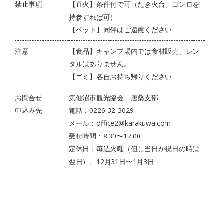
禁止事項
【直火】条件付で可（たき火台、コンロを
持参すれば可）
【ペット】同伴はご遠慮ください
注意
【食品】キャンプ場内では食材販売、レン
タルはありません。
【ゴミ】各自お持ち帰りください
お問合せ
気仙沼市観光協会 唐桑支部
申込み先
電話：
0226-32-3029
メール：
office2@karakuwa.com
受付時間：8:30〜17:00
定休日：毎週火曜（但し当日が祝日の時は
翌日）、12月31日〜1月3日