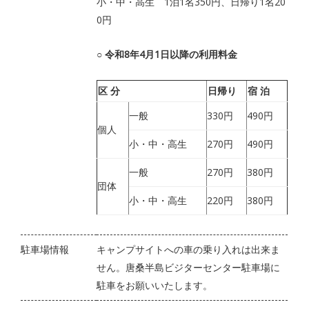
小・中・高生 1泊1名350円、日帰り1名20
0円
○ 令和8年4月1日以降の利用料金
区 分
日帰り
宿 泊
一般
330円
490円
個人
小・中・高生
270円
490円
一般
270円
380円
団体
小・中・高生
220円
380円
駐車場情報
キャンプサイトへの車の乗り入れは出来ま
せん。唐桑半島ビジターセンター駐車場に
駐車をお願いいたします。