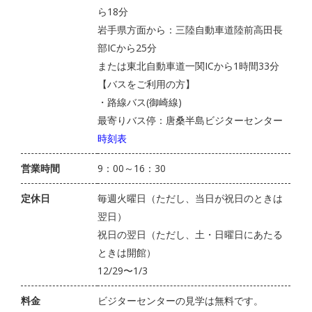
ら18分
岩手県方面から：三陸自動車道陸前高田長
部ICから25分
または東北自動車道一関ICから1時間33分
【バスをご利用の方】
・路線バス(御崎線)
最寄りバス停：唐桑半島ビジターセンター
時刻表
営業時間
9：00～16：30
定休日
毎週火曜日（ただし、当日が祝日のときは
翌日）
祝日の翌日（ただし、土・日曜日にあたる
ときは開館）
12/29〜1/3
料金
ビジターセンターの見学は無料です。