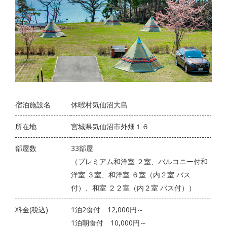
宿泊施設名
休暇村気仙沼大島
所在地
宮城県気仙沼市外畑１６
部屋数
33部屋
（プレミアム和洋室 ２室、バルコニー付和
洋室 ３室、和洋室 ６室（内２室 バス
付）、和室 ２２室（内２室 バス付））
料金(税込)
1泊2食付 12,000円～
1泊朝食付 10,000円～