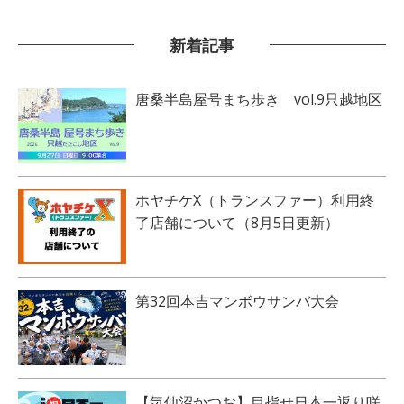
新着記事
唐桑半島屋号まち歩き vol.9只越地区
ホヤチケX（トランスファー）利用終
了店舗について（8月5日更新）
第32回本吉マンボウサンバ大会
【気仙沼かつお】目指せ日本一返り咲