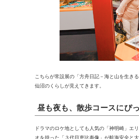
こちらが常設展の「方舟日記－海と山を生きる
仙沼のくらしが見えてきます。
昼も夜も、散歩コースにぴった
ドラマのロケ地としても人気の「神明崎」エリ
オを持った「３代目恵比寿像」が航海安全と大