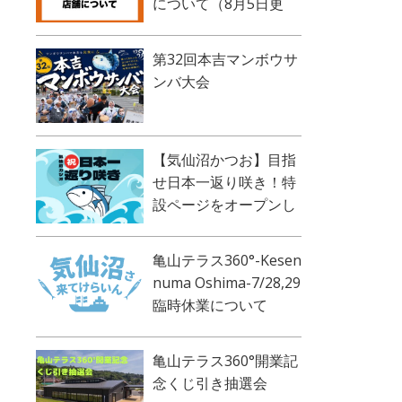
について（8月5日更
新）
第32回本吉マンボウサ
ンバ大会
【気仙沼かつお】目指
せ日本一返り咲き！特
設ページをオープンし
ました！
亀山テラス360°-Kesen
numa Oshima-7/28,29
臨時休業について
亀山テラス360°開業記
念くじ引き抽選会