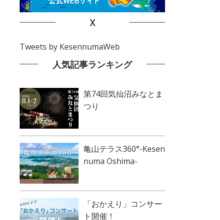
X
Tweets by KesennumaWeb
人気記事ランキング
第74回気仙沼みなとま
つり
亀山テラス360°-Kesen
numa Oshima-
「おかえり」コンサー
ト開催！