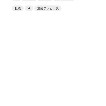
牡蠣
秋
連続テレビ小説