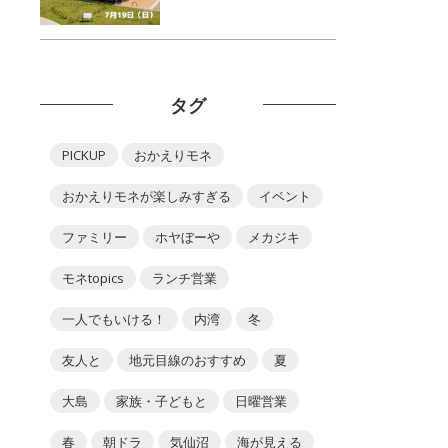
タグ
PICKUP
おかえりモネ
おかえりモネが楽しみすぎる
イベント
ファミリー
ホヤぼーや
メカジキ
モネtopics
ランチ営業
一人でもいける！
内湾
冬
友人と
地元目線のおすすめ
夏
大島
家族・子どもと
日曜営業
春
朝ドラ
気仙沼
海が見える