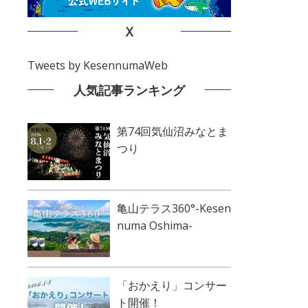
X
Tweets by KesennumaWeb
人気記事ランキング
第74回気仙沼みなとま
つり
亀山テラス360°-Kesen
numa Oshima-
「おかえり」コンサー
ト開催！