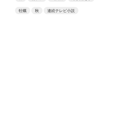
牡蠣
秋
連続テレビ小説