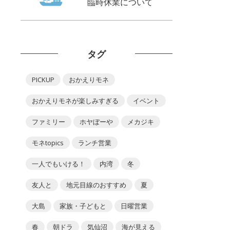
臨時休業について
タグ
PICKUP
おかえりモネ
おかえりモネが楽しみすぎる
イベント
ファミリー
ホヤぼーや
メカジキ
モネtopics
ランチ営業
一人でもいける！
内湾
冬
友人と
地元目線のおすすめ
夏
大島
家族・子どもと
日曜営業
春
朝ドラ
気仙沼
海が見える