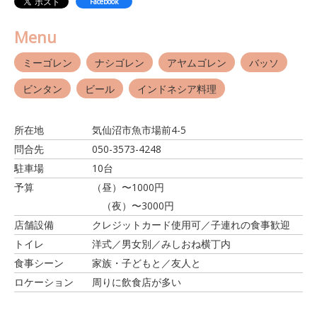
Facebook
Menu
ミーゴレン
ナシゴレン
アヤムゴレン
バッソ
ビンタン
ビール
インドネシア料理
所在地
気仙沼市魚市場前4-5
問合先
050-3573-4248
駐車場
10台
予算
（昼）〜1000円
（夜）〜3000円
店舗設備
クレジットカード使用可／子連れの食事歓迎
トイレ
洋式／男女別／みしおね横丁内
食事シーン
家族・子どもと／友人と
ロケーション
周りに飲食店が多い