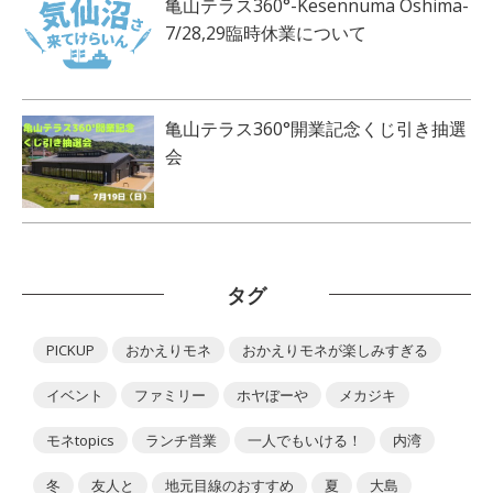
亀山テラス360°-Kesennuma Oshima-
7/28,29臨時休業について
亀山テラス360°開業記念くじ引き抽選
会
タグ
PICKUP
おかえりモネ
おかえりモネが楽しみすぎる
イベント
ファミリー
ホヤぼーや
メカジキ
モネtopics
ランチ営業
一人でもいける！
内湾
冬
友人と
地元目線のおすすめ
夏
大島