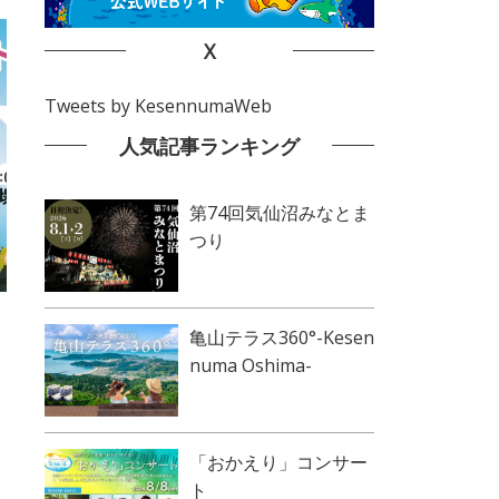
X
Tweets by KesennumaWeb
人気記事ランキング
第74回気仙沼みなとま
つり
亀山テラス360°-Kesen
numa Oshima-
「おかえり」コンサー
ト