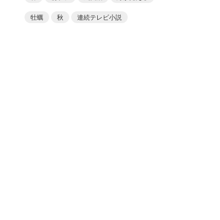
牡蠣
秋
連続テレビ小説