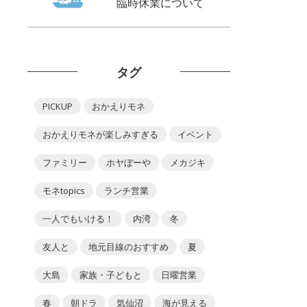
臨時休業について
タグ
PICKUP
おかえりモネ
おかえりモネが楽しみすぎる
イベント
ファミリー
ホヤぼーや
メカジキ
モネtopics
ランチ営業
一人でもいける！
内湾
冬
友人と
地元目線のおすすめ
夏
大島
家族・子どもと
日曜営業
春
朝ドラ
気仙沼
海が見える