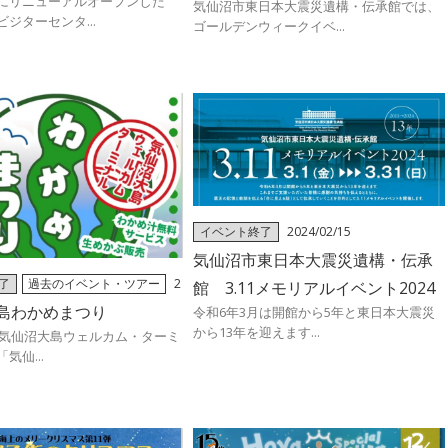
にリニューアルオープンした
気仙沼市東日本大震災遺構・伝承館では、
ジターセンタ...
ゴールデンウィークイベ...
イベント終了
2024/02/15
気仙沼市東日本大震災遺構・伝承
了
過去のイベント・ツアー
2
館 3.11メモリアルイベント2024
島わかめまつり
令和6年3月は開館から5年と東日本大震災
から13年を迎えます...
日)気仙沼大島ウェルカム・ターミ
気仙...