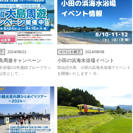
了
2024/08/22
イベント終了
2024/08/08
島周遊キャンペーン
小田の浜海水浴場イベント
水浴場の2年連続ブルーフラッ
気仙沼大島 小田の浜海水浴場でイベント
念として、...
を開催いたします！ 今...