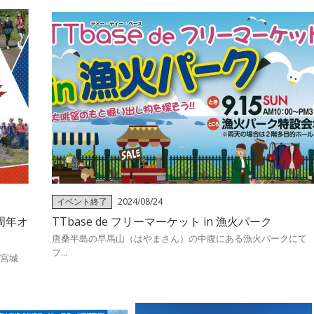
イベント終了
2024/08/24
周年オ
TTbase de フリーマーケット in 漁火パーク
唐桑半島の早馬山（はやまさん）の中腹にある漁火パークにて
フ...
 宮城