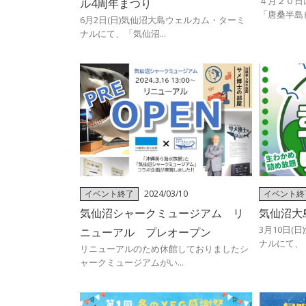
４月２０日
ル4周年まつり
「唐桑半島ビ
6月2日(日)気仙沼大島ウェルカム・ターミ
ナルにて、「気仙沼...
イベント終了
2024/03/10
イベント終
024/02/17
気仙沼シャークミュージアム リ
気仙沼大
3月10日(
ニューアル プレオープン
ナルにて、「
リニューアルのため休館しておりましたシ
ャークミュージアムがい...