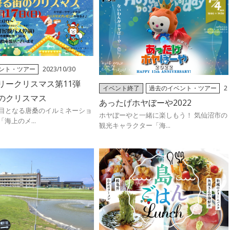
ント・ツアー
2023/10/30
リークリスマス第11弾
イベント終了
過去のイベント・ツアー
2
のクリスマス
022/11/18
あったげホヤぼーや2022
回目となる唐桑のイルミネーショ
ホヤぼーやと一緒に楽しもう！ 気仙沼市の
海上のメ...
観光キャラクター「海...