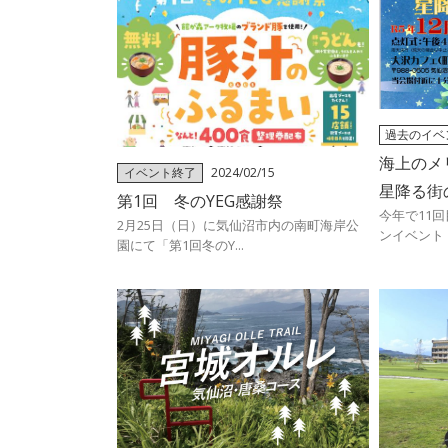
過去のイベ
海上のメ
イベント終了
2024/02/15
星降る街
第1回 冬のYEG感謝祭
今年で11
2月25日（日）に気仙沼市内の南町海岸公
ンイベント「
園にて「第1回冬のY...