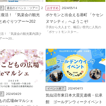
了
過去のイベント・ツアー
2
おすすめ
2024/05/14
に復活！ 「気楽会の観光
ポケモンと出会える港町 「ケセン
とめぐりツアー〜202
ヌマシティ」へようこそ!
子供から大人まで、幅広い世代に人気の
「ポケットモンスター...
復活！ 「気楽会の観光案内課ひ
〜20...
イベント終了
2024/04/15
了
2024/04/29
気仙沼市東日本大震災遺構・伝承
もの広場deマルシェ
館 ゴールデンウィークイベント