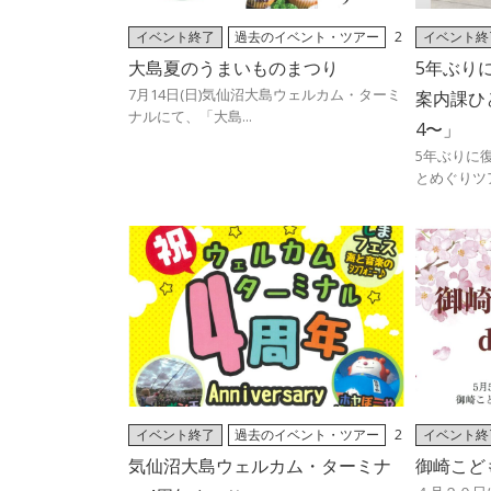
イベント終了
過去のイベント・ツアー
2
イベント終
024/06/28
024/06/02
大島夏のうまいものまつり
5年ぶり
7月14日(日)気仙沼大島ウェルカム・ターミ
案内課ひ
ナルにて、「大島...
4〜」
5年ぶりに
とめぐりツアー
イベント終了
過去のイベント・ツアー
2
イベント終
024/05/01
気仙沼大島ウェルカム・ターミナ
御崎こど