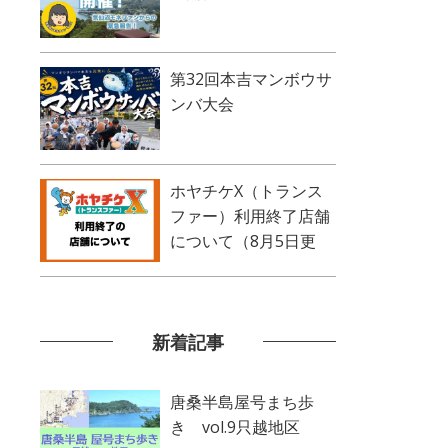
第32回本吉マンボウサ
ンバ大会
ホヤチケX（トランス
ファー）利用終了店舗
について（8月5日更
新）
新着記事
唐桑半島屋号まち歩
き vol.9只越地区