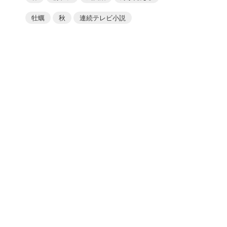
牡蠣
秋
連続テレビ小説