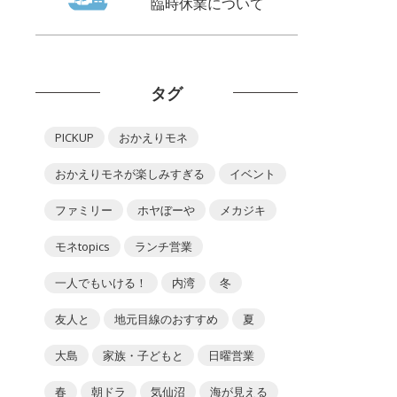
臨時休業について
タグ
PICKUP
おかえりモネ
おかえりモネが楽しみすぎる
イベント
ファミリー
ホヤぼーや
メカジキ
モネtopics
ランチ営業
一人でもいける！
内湾
冬
友人と
地元目線のおすすめ
夏
大島
家族・子どもと
日曜営業
春
朝ドラ
気仙沼
海が見える