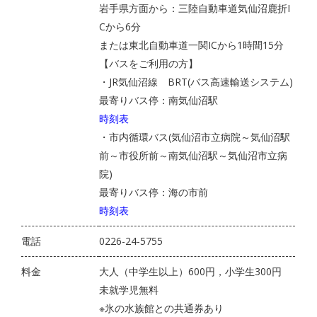
岩手県方面から：三陸自動車道気仙沼鹿折I
Cから6分
または東北自動車道一関ICから1時間15分
【バスをご利用の方】
・JR気仙沼線 BRT(バス高速輸送システム)
最寄りバス停：南気仙沼駅
時刻表
・市内循環バス(気仙沼市立病院～気仙沼駅
前～市役所前～南気仙沼駅～気仙沼市立病
院)
最寄りバス停：海の市前
時刻表
電話
0226-24-5755
料金
大人（中学生以上）600円，小学生300円
未就学児無料
※氷の水族館との共通券あり