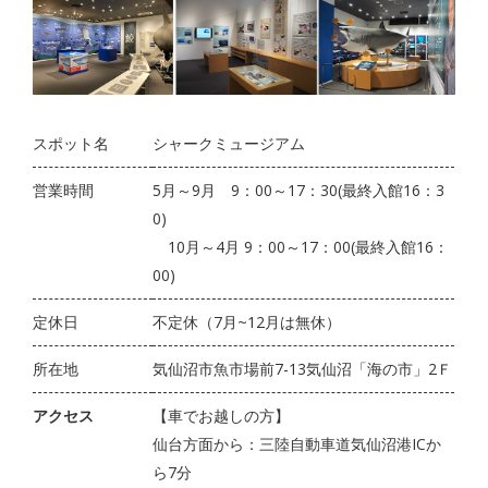
スポット名
シャークミュージアム
営業時間
5月～9月 9：00～17：30(最終入館16：3
0)
10月～4月 9：00～17：00(最終入館16：
00)
定休日
不定休（7月~12月は無休）
所在地
気仙沼市魚市場前7-13気仙沼「海の市」2Ｆ
アクセス
【車でお越しの方】
仙台方面から：三陸自動車道気仙沼港ICか
ら7分