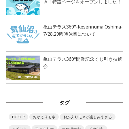
き！特設ページをオープンしました！
亀山テラス360°-Kesennuma Oshima-
7/28,29臨時休業について
亀山テラス360°開業記念くじ引き抽選
会
タグ
PICKUP
おかえりモネ
おかえりモネが楽しみすぎる
イベント
ファミリー
ホヤぼーや
メカジキ