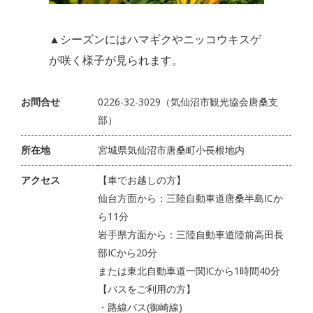
▲シーズンにはハマギクやニッコウキスゲ
が咲く様子が見られます。
お問合せ
0226-32-3029（気仙沼市観光協会唐桑支
部）
所在地
宮城県気仙沼市唐桑町小長根地内
アクセス
【車でお越しの方】
仙台方面から：三陸自動車道唐桑半島ICか
ら11分
岩手県方面から：三陸自動車道陸前高田長
部ICから20分
または東北自動車道一関ICから1時間40分
【バスをご利用の方】
・路線バス(御崎線)