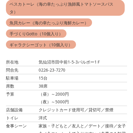
ペスカトーレ（海の幸たっぷり漁師風トマトソースパス
タ）
魚貝カレー（海の幸たっぷり海鮮カレー）
手づくりGotto（10個入り）
ギャラクシーゴット（10個入り）
所在地
気仙沼市田中前1-5-3パルポー1Ｆ
問合先
0226-23-7270
駐車場
15台
席数
38席
予算
（昼）～2000円
（夜）～5000円
店舗設備
クレジットカード使用可／貸切可／禁煙
トイレ
洋式
食事シーン
家族・子どもと／友人と／デート／接待／女子