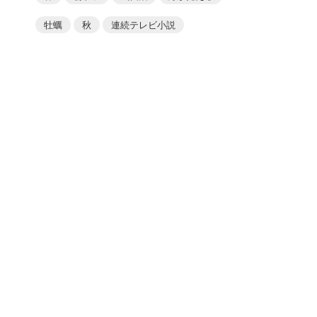
牡蠣
秋
連続テレビ小説