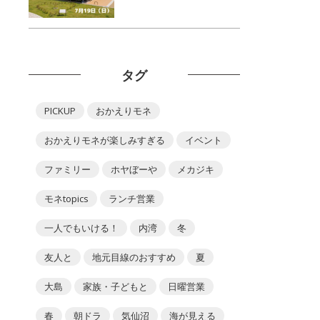
タグ
PICKUP
おかえりモネ
おかえりモネが楽しみすぎる
イベント
ファミリー
ホヤぼーや
メカジキ
モネtopics
ランチ営業
一人でもいける！
内湾
冬
友人と
地元目線のおすすめ
夏
大島
家族・子どもと
日曜営業
春
朝ドラ
気仙沼
海が見える