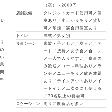
（夜）～2000円
曜、
店舗設備
クレジットカード使用可／個
問い
室あり／小上がりあり／貸切
可／禁煙／宴会用個室あり
トイレ
洋式／男女別
り
食事シーン
家族・子どもと／友人と／デ
め
ート／接待／女子会／合コン
い
／一人で入りやすい／食事の
思
み歓迎／コース料理あり／ラ
間
ンチメニューあり／飲み放題
料
あり／テイクアウトあり／イ
ートイン／二次会にも使える
／20名以上の宴会可
ロケーション
周りに飲食店が多い