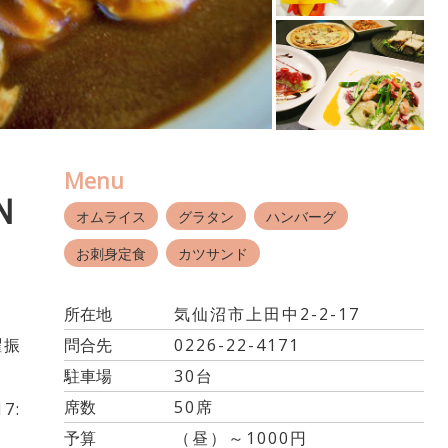
Menu
Ｎ
オムライス
グラタン
ハンバーグ
お刺身定食
カツサンド
所在地
気仙沼市上田中2-2-17
曜振
問合先
0226-22-4171
駐車場
30台
席数
50席
17:
予算
（昼）～1000円