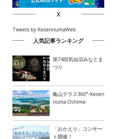
X
Tweets by KesennumaWeb
人気記事ランキング
第74回気仙沼みなとま
つり
亀山テラス360°-Kesen
numa Oshima-
「おかえり」コンサー
ト開催！