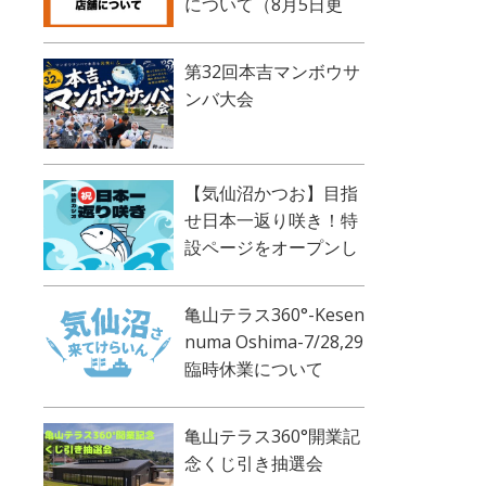
について（8月5日更
新）
第32回本吉マンボウサ
ンバ大会
【気仙沼かつお】目指
せ日本一返り咲き！特
設ページをオープンし
ました！
亀山テラス360°-Kesen
numa Oshima-7/28,29
臨時休業について
亀山テラス360°開業記
念くじ引き抽選会