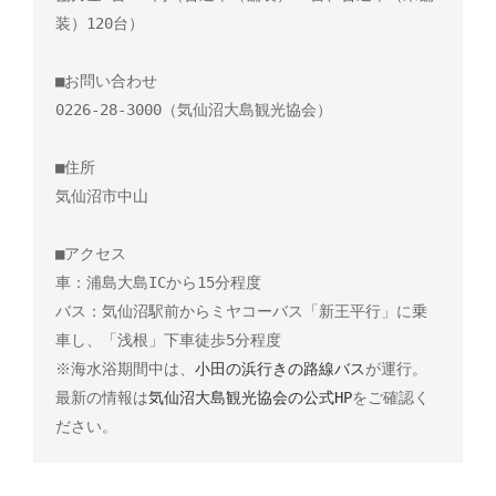
装）120台）

■お問い合わせ

0226-28-3000（気仙沼大島観光協会）

■住所

気仙沼市中山

■アクセス

車：浦島大島ICから15分程度

バス：気仙沼駅前からミヤコーバス「新王平行」に乗
車し、「浅根」下車徒歩5分程度

※海水浴期間中は、
小田の浜行きの路線バス
が運行。
最新の情報は
気仙沼大島観光協会の公式HP
をご確認く
ださい。