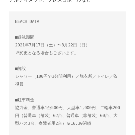
BEACH DATA

■遊泳期間

2021年7月17日（土）〜8月22日（日）

※変更となる場合もございます。

■施設

シャワー（100円で3分間利用）／脱衣所／トイレ／監
視員

■駐車料金

協力金、普通車1台500円、大型車1,000円、二輪車200
円（普通車（舗装）62台、普通車（非舗装）60台、大
型バス3台、身障者用2台）※16:30閉鎖
