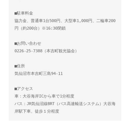
■駐車料金

協力金、普通車1台500円、大型車1,000円、二輪車200
円（約200台）※16:30閉鎖

■お問い合わせ

0226-25-7388（本吉町観光協会）

■住所

気仙沼市本吉町三島94-11

■アクセス

車：大谷海岸ICから車で1分程度

バス：JR気仙沼線BRT（バス高速輸送システム）大谷海
岸駅下車、徒歩１分程度