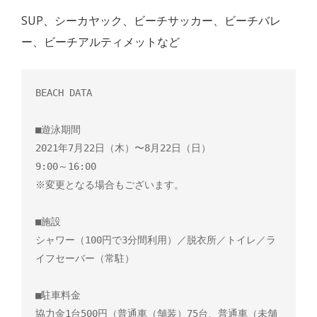
SUP、シーカヤック、ビーチサッカー、ビーチバレ
ー、ビーチアルティメットなど
BEACH DATA

■遊泳期間

2021年7月22日（木）〜8月22日（日）

9:00～16:00

※変更となる場合もございます。

■施設

シャワー（100円で3分間利用）／脱衣所／トイレ／ラ
イフセーバー（常駐）

■駐車料金

協力金1台500円（普通車（舗装）75台、普通車（未舗