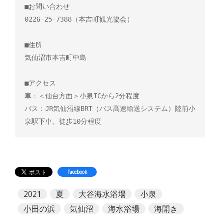
■お問い合わせ

0226-25-7388（本吉町観光協会）

■住所

気仙沼市本吉町中島

■アクセス

車：＜仙台方面＞小泉ICから2分程度

バス：JR気仙沼線BRT（バス高速輸送システム）陸前小
Facebook
2021
夏
大谷海水浴場
小泉
小田の浜
気仙沼
海水浴場
海開き