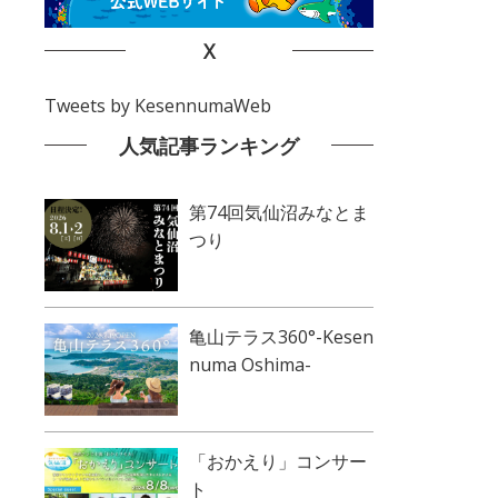
X
Tweets by KesennumaWeb
人気記事ランキング
第74回気仙沼みなとま
つり
亀山テラス360°-Kesen
numa Oshima-
「おかえり」コンサー
ト