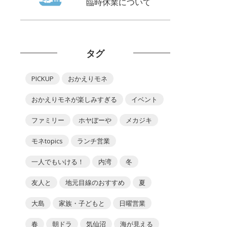
臨時休業について
タグ
PICKUP
おかえりモネ
おかえりモネが楽しみすぎる
イベント
ファミリー
ホヤぼーや
メカジキ
モネtopics
ランチ営業
一人でもいける！
内湾
冬
友人と
地元目線のおすすめ
夏
大島
家族・子どもと
日曜営業
春
朝ドラ
気仙沼
海が見える