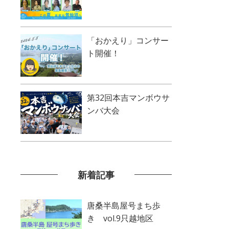
「おかえり」コンサー
ト開催！
第32回本吉マンボウサ
ンバ大会
新着記事
唐桑半島屋号まち歩
き vol.9只越地区