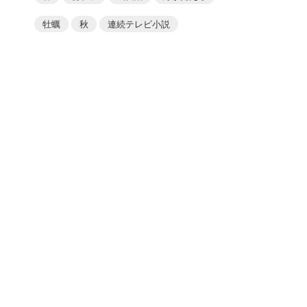
牡蠣
秋
連続テレビ小説