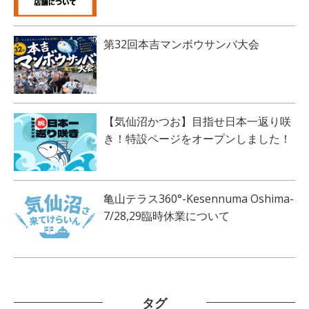
第32回本吉マンボウサンバ大会
【気仙沼かつお】目指せ日本一返り咲
き！特設ページをオープンしました！
亀山テラス360°-Kesennuma Oshima-
7/28,29臨時休業について
タグ