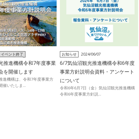
イベント終了
お知らせ
2024/06/07
ント・ツアー
2025/05/28
光推進機構令和7年度事業
6/7気仙沼観光推進機構令和6年度
会を開催します
事業方針説明会資料・アンケート
推進機構は、令和7年度事業方
について
催いたしま...
令和6年6月7日（金）気仙沼観光推進機構
令和6年度事業方針説...