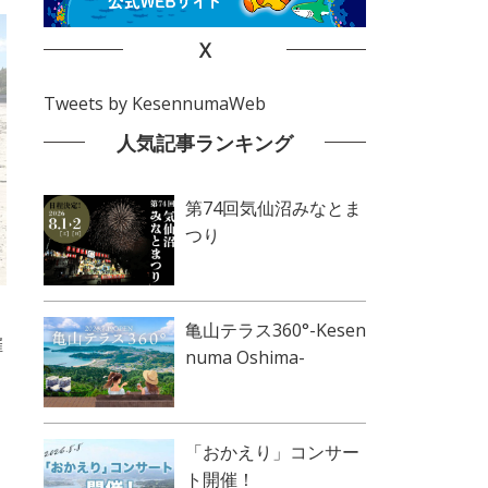
X
Tweets by KesennumaWeb
人気記事ランキング
第74回気仙沼みなとま
つり
亀山テラス360°-Kesen
催
numa Oshima-
「おかえり」コンサー
ト開催！