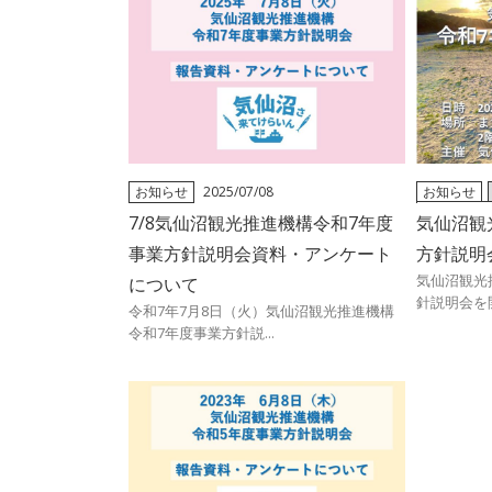
お知らせ
2025/07/08
お知らせ
過去のイベ
7/8気仙沼観光推進機構令和7年度
気仙沼観
事業方針説明会資料・アンケート
方針説明
気仙沼観光
について
針説明会を開
令和7年7月8日（火）気仙沼観光推進機構
令和7年度事業方針説...