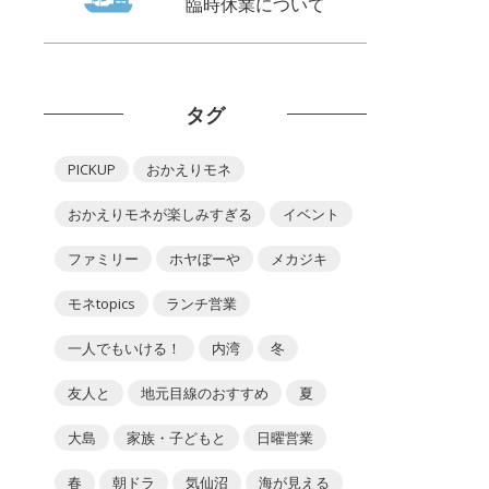
臨時休業について
タグ
PICKUP
おかえりモネ
おかえりモネが楽しみすぎる
イベント
ファミリー
ホヤぼーや
メカジキ
モネtopics
ランチ営業
一人でもいける！
内湾
冬
友人と
地元目線のおすすめ
夏
大島
家族・子どもと
日曜営業
春
朝ドラ
気仙沼
海が見える