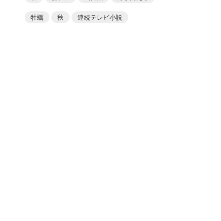
牡蠣
秋
連続テレビ小説