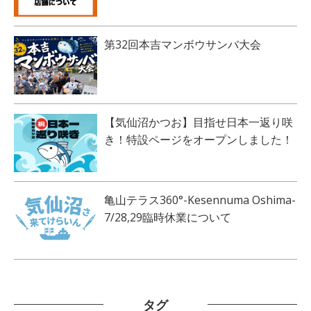
第32回本吉マンボウサンバ大会
【気仙沼かつお】目指せ日本一返り咲
き！特設ページをオープンしました！
亀山テラス360°-Kesennuma Oshima-
7/28,29臨時休業について
タグ