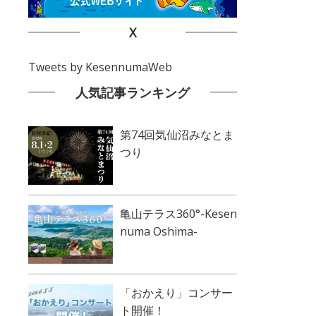
X
Tweets by KesennumaWeb
人気記事ランキング
第74回気仙沼みなとま
つり
亀山テラス360°-Kesen
numa Oshima-
「おかえり」コンサー
ト開催！