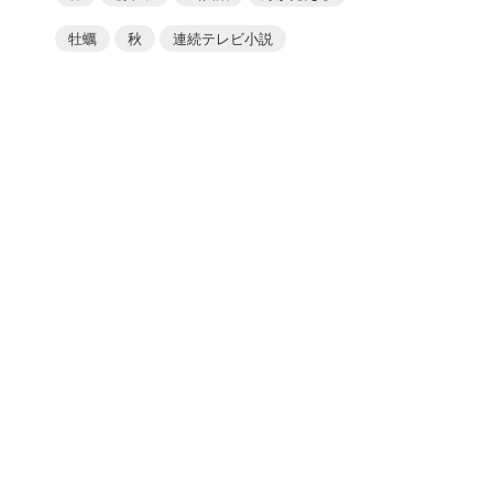
牡蠣
秋
連続テレビ小説