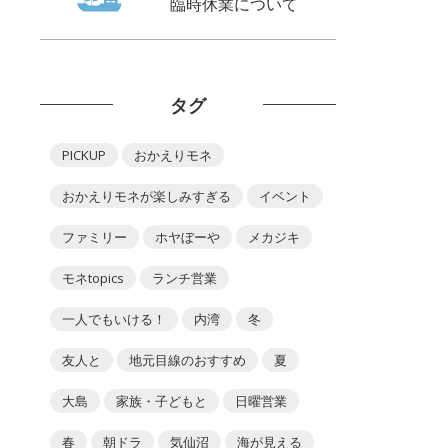
臨時休業について
タグ
PICKUP
おかえりモネ
おかえりモネが楽しみすぎる
イベント
ファミリー
ホヤぼーや
メカジキ
モネtopics
ランチ営業
一人でもいける！
内湾
冬
友人と
地元目線のおすすめ
夏
大島
家族・子どもと
日曜営業
春
朝ドラ
気仙沼
海が見える