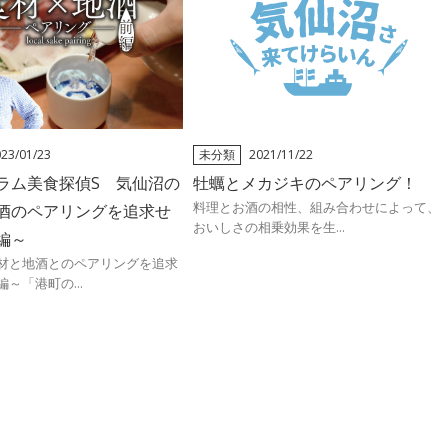
23/01/23
未分類
2021/11/22
ラム美食探偵S 気仙沼の
牡蠣とメカジキのペアリング！
料理とお酒の相性、組み合わせによって、
酒のペアリングを追求せ
おいしさの相乗効果を生...
編～
材と地酒とのペアリングを追求
～「港町の...