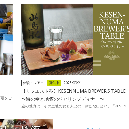
体験・ツアー
募集中
2025/09/21
【リクエスト型】KESENNUMA BREWER’S TABLE
酒蔵をご
〜海の幸と地酒のペアリングディナー〜
旅の魅力は、その土地の食と人との、新たな出会い。「KESEN...