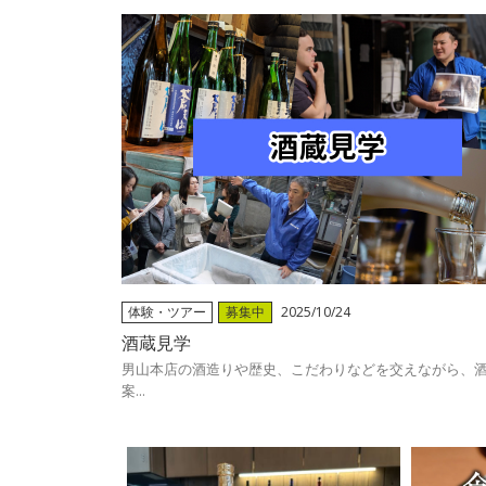
体験・ツアー
募集中
2025/10/24
酒蔵見学
男山本店の酒造りや歴史、こだわりなどを交えながら、
案...