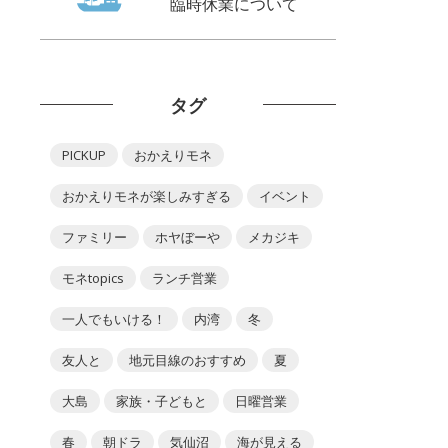
臨時休業について
タグ
PICKUP
おかえりモネ
おかえりモネが楽しみすぎる
イベント
ファミリー
ホヤぼーや
メカジキ
モネtopics
ランチ営業
一人でもいける！
内湾
冬
友人と
地元目線のおすすめ
夏
大島
家族・子どもと
日曜営業
春
朝ドラ
気仙沼
海が見える