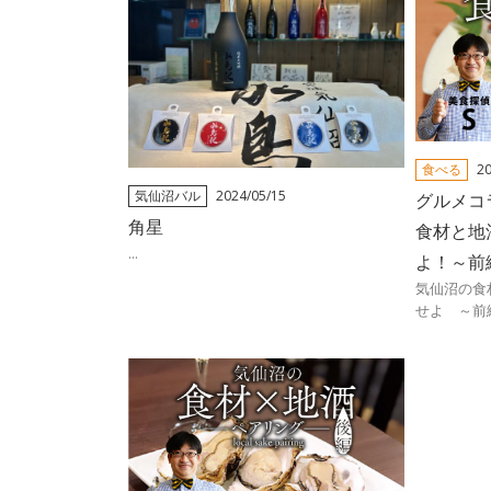
食べる
20
気仙沼バル
2024/05/15
グルメコ
角星
食材と地
...
よ！～前
気仙沼の食
せよ ～前編