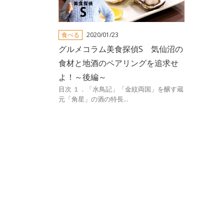
食べる
2020/01/23
グルメコラム美食探偵S 気仙沼の
食材と地酒のペアリングを追求せ
よ！～後編～
目次 １．「水鳥記」「金紋両国」を醸す蔵
元「角星」の酒の特長...