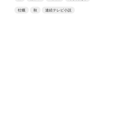
牡蠣
秋
連続テレビ小説