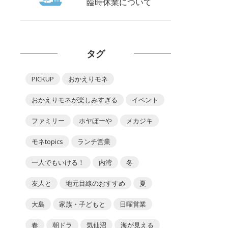
臨時休業について
タグ
PICKUP
おかえりモネ
おかえりモネが楽しみすぎる
イベント
ファミリー
ホヤぼーや
メカジキ
モネtopics
ランチ営業
一人でもいける！
内湾
冬
友人と
地元目線のおすすめ
夏
大島
家族・子どもと
日曜営業
春
朝ドラ
気仙沼
海が見える