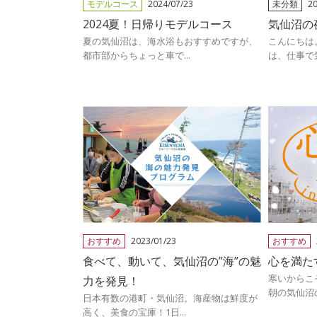
モデルコース
2024/07/23
未分類
20
2024夏！日帰りモデルコース
気仙沼の
夏の気仙沼は、海水浴もおすすめですが、
こんにちは
都市部からちょっと車で...
は、仕事で気
おすすめ
2023/01/23
おすすめ
食べて、動いて、気仙沼の”海”の魅
心を満た
寒いからこ
力を発見！
朝の気仙沼の
日本有数の港町・気仙沼。海産物は鮮度が
高く、美食の宝庫！1日...