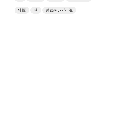
牡蠣
秋
連続テレビ小説