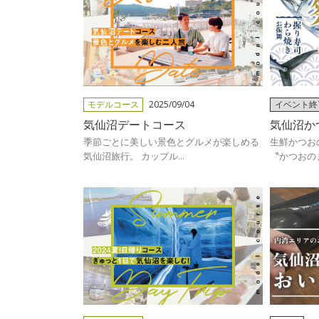
モデルコース
2025/09/04
イベント終
025/06/11
気仙沼デートコース
気仙沼かつ
季節ごとに美しい景色とグルメが楽しめる
生鮮かつお
気仙沼旅行。 カップル...
〝かつおのま