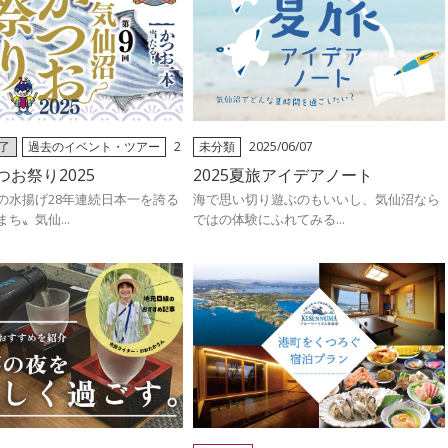
了
過去のイベント・ツアー
2
未分類
2025/06/07
お祭り2025
2025夏旅アイデアノート
の水揚げ28年連続日本一を誇る
海で思い切り遊ぶのもいいし、気仙沼なら
ち〟気仙...
ではの体験にふれてみる...