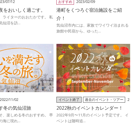
23/07/12
おすすめ
2023/02/09
夜をおいしく過ごす。
港町をくつろぐ宿泊施設をご紹
。ライターのおおたかです。 私
介！
仙沼を訪...
気仙沼市内には、家族でワイワイ泊まれる
旅館や民宿から、ゆった...
2022/11/02
イベント終了
過去のイベント・ツアー
2
022/09/22
す冬の気仙沼旅
2022秋のイベントカレンダー！
そ、楽しめる冬のおすすめ。 早
2022年9月〜11月のイベント予定です。 イ
海に現れ...
ベントは随時追...