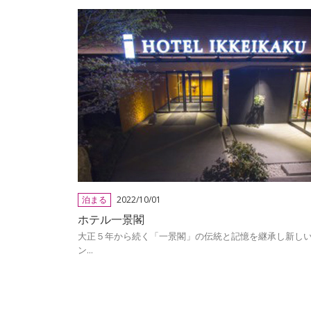
泊まる
2022/10/01
ホテル一景閣
大正５年から続く「一景閣」の伝統と記憶を継承し新し
ン...