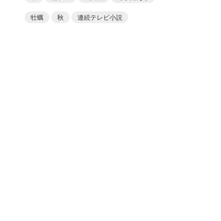
牡蠣
秋
連続テレビ小説