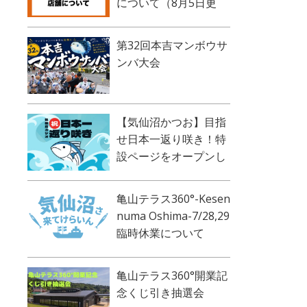
について（8月5日更
新）
第32回本吉マンボウサ
ンバ大会
【気仙沼かつお】目指
せ日本一返り咲き！特
設ページをオープンし
ました！
亀山テラス360°-Kesen
numa Oshima-7/28,29
臨時休業について
亀山テラス360°開業記
念くじ引き抽選会