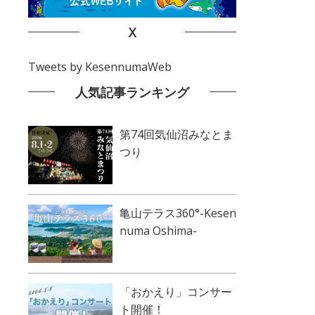
X
Tweets by KesennumaWeb
人気記事ランキング
第74回気仙沼みなとま
つり
亀山テラス360°-Kesen
numa Oshima-
「おかえり」コンサー
ト開催！