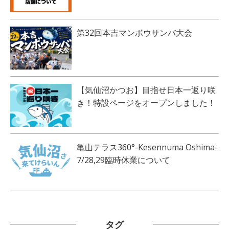
第32回本吉マンボウサンバ大会
【気仙沼かつお】目指せ日本一返り咲
き！特設ページをオープンしました！
亀山テラス360°-Kesennuma Oshima-
7/28,29臨時休業について
タグ