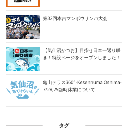
第32回本吉マンボウサンバ大会
【気仙沼かつお】目指せ日本一返り咲
き！特設ページをオープンしました！
亀山テラス360°-Kesennuma Oshima-
7/28,29臨時休業について
タグ