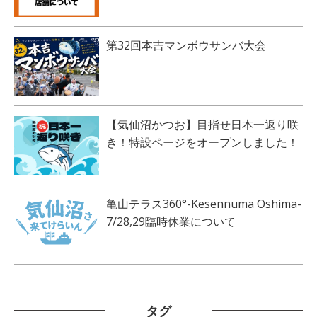
第32回本吉マンボウサンバ大会
【気仙沼かつお】目指せ日本一返り咲
き！特設ページをオープンしました！
亀山テラス360°-Kesennuma Oshima-
7/28,29臨時休業について
タグ