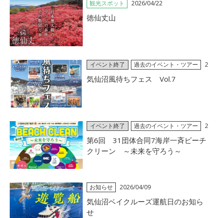
観光スポット
2026/04/22
徳仙丈山
イベント終了
過去のイベント・ツアー
2
026/04/22
気仙沼風待ちフェス Vol.7
イベント終了
過去のイベント・ツアー
2
026/04/18
第6回 31団体合同7海岸一斉ビーチ
クリーン ～未来を守ろう～
お知らせ
2026/04/09
気仙沼ベイクルーズ運航日のお知ら
せ