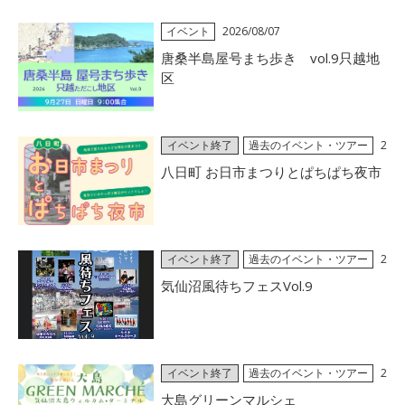
イベント
2026/08/07
唐桑半島屋号まち歩き vol.9只越地
区
イベント終了
過去のイベント・ツアー
2
026/07/15
八日町 お日市まつりとぱちぱち夜市
イベント終了
過去のイベント・ツアー
2
026/07/03
気仙沼風待ちフェスVol.9
イベント終了
過去のイベント・ツアー
2
026/06/30
大島グリーンマルシェ