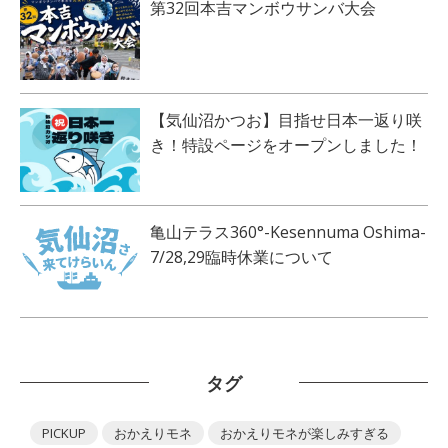
第32回本吉マンボウサンバ大会
【気仙沼かつお】目指せ日本一返り咲
き！特設ページをオープンしました！
亀山テラス360°-Kesennuma Oshima-
7/28,29臨時休業について
タグ
PICKUP
おかえりモネ
おかえりモネが楽しみすぎる