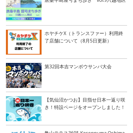
ホヤチケX（トランスファー）利用終
了店舗について（8月5日更新）
第32回本吉マンボウサンバ大会
【気仙沼かつお】目指せ日本一返り咲
き！特設ページをオープンしました！
亀山テラス360°-Kesennuma Oshima-