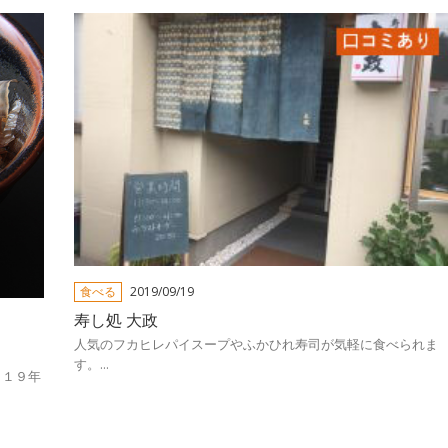
食べる
2019/09/19
寿し処 大政
人気のフカヒレパイスープやふかひれ寿司が気軽に食べられま
す。...
０１９年