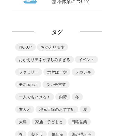
臨時休業について
タグ
PICKUP
おかえりモネ
おかえりモネが楽しみすぎる
イベント
ファミリー
ホヤぼーや
メカジキ
モネtopics
ランチ営業
一人でもいける！
内湾
冬
友人と
地元目線のおすすめ
夏
大島
家族・子どもと
日曜営業
春
朝ドラ
気仙沼
海が見える