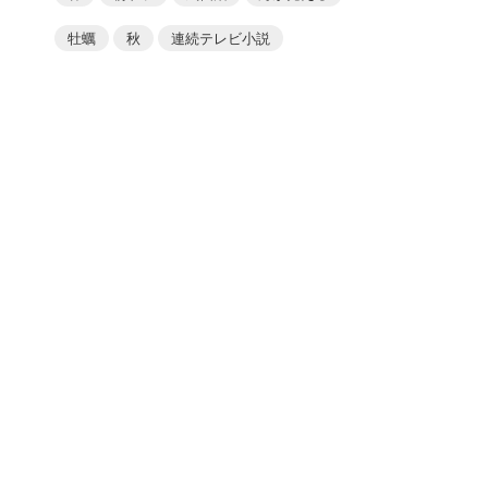
牡蠣
秋
連続テレビ小説