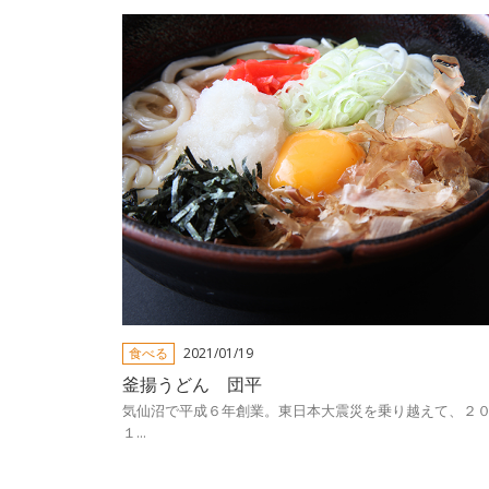
食べる
2021/01/19
釜揚うどん 団平
気仙沼で平成６年創業。東日本大震災を乗り越えて、２
１...