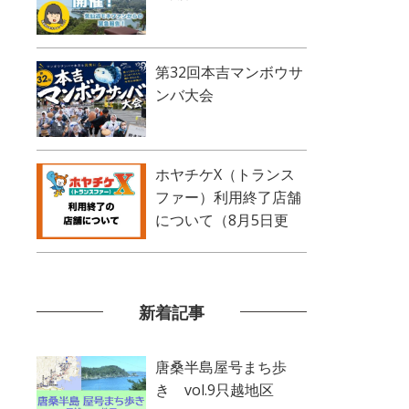
第32回本吉マンボウサ
ンバ大会
ホヤチケX（トランス
ファー）利用終了店舗
について（8月5日更
新）
新着記事
唐桑半島屋号まち歩
き vol.9只越地区