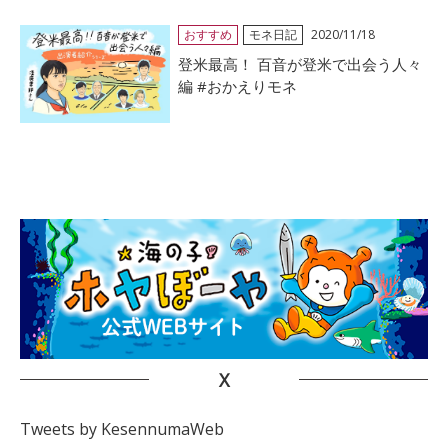
おすすめ
モネ日記
2020/11/18
登米最高！ 百音が登米で出会う人々
編 #おかえりモネ
X
Tweets by KesennumaWeb